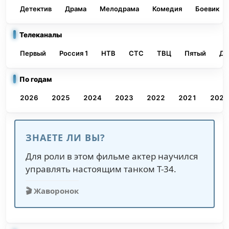
Детектив
Драма
Мелодрама
Комедия
Боевик
Телеканалы
Первый
Россия 1
НТВ
СТС
ТВЦ
Пятый
До
По годам
2026
2025
2024
2023
2022
2021
2020
ЗНАЕТЕ ЛИ ВЫ?
Для роли в этом фильме актер научился
управлять настоящим танком Т-34.
🎬 Жаворонок