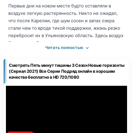
Первые дни на новом месте будто оставляли в
воздухе легкую растерянность. Никто не ожидал,
что после Карелии, где шум сосен и запах озера
стали чем то вроде тихой поддержки, жизнь резко
перебросит их в Ульяновскую область. Здесь воздух
был другим. Земля казалась суше, люди
Читать полностью
сдержаннее, а служба словно требовала от них
пересматривать привычные правила. Гиреев сидел
на старом деревянном ящике рядом с гаражом
Смотреть Пять минут тишины 3 Сезон Новые горизонты
(Сериал 2021) Все Серии Подряд онлайн в хорошем
части и думал о том, как странно устроена судьба.
качестве бесплатно в HD 720/1080
Еще вчера он вытаскивал туристов из ледяной воды,
гонялся за потерявшимися грибниками и
координировал сложные операции. Сегодня он
должен учить зеленых новичков, которые даже
карабин застегнуть толком не могут. Рядом стоял
Перов и молча перебирал снаряжение, явно
пытаясь не показывать раздражение. Саня,
наоборот, ходил кругами, словно не знал куда