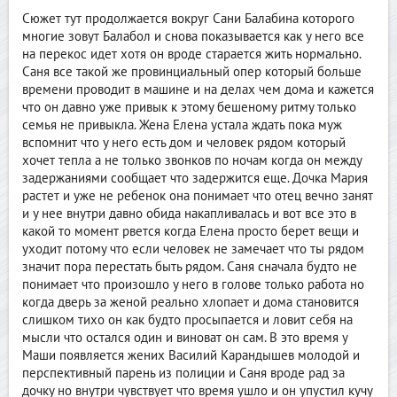
Сюжет тут продолжается вокруг Сани Балабина которого
многие зовут Балабол и снова показывается как у него все
на перекос идет хотя он вроде старается жить нормально.
Саня все такой же провинциальный опер который больше
времени проводит в машине и на делах чем дома и кажется
что он давно уже привык к этому бешеному ритму только
семья не привыкла. Жена Елена устала ждать пока муж
вспомнит что у него есть дом и человек рядом который
хочет тепла а не только звонков по ночам когда он между
задержаниями сообщает что задержится еще. Дочка Мария
растет и уже не ребенок она понимает что отец вечно занят
и у нее внутри давно обида накапливалась и вот все это в
какой то момент рвется когда Елена просто берет вещи и
уходит потому что если человек не замечает что ты рядом
значит пора перестать быть рядом. Саня сначала будто не
понимает что произошло у него в голове только работа но
когда дверь за женой реально хлопает и дома становится
слишком тихо он как будто просыпается и ловит себя на
мысли что остался один и виноват он сам. В это время у
Маши появляется жених Василий Карандышев молодой и
перспективный парень из полиции и Саня вроде рад за
дочку но внутри чувствует что время ушло и он упустил кучу