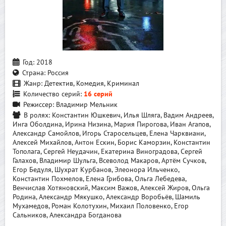
Год:
2018
Страна:
Россия
Жанр:
Детектив, Комедия, Криминал
Количество серий:
16 серий
Режиссер:
Владимир Мельник
В ролях:
Константин Юшкевич, Илья Шляга, Вадим Андреев,
Инга Оболдина, Ирина Низина, Мария Пирогова, Иван Агапов,
Александр Самойлов, Игорь Старосельцев, Елена Чарквиани,
Алексей Михайлов, Антон Ескин, Борис Каморзин, Константин
Тополага, Сергей Неудачин, Екатерина Виноградова, Сергей
Галахов, Владимир Шульга, Всеволод Макаров, Артём Сучков,
Егор Бедуля, Шухрат Курбанов, Элеонора Ильченко,
Константин Похмелов, Елена Грибова, Ольга Лебедева,
Венчислав Хотяновский, Максим Важов, Алексей Жиров, Ольга
Родина, Александр Мякушко, Александр Воробьёв, Шамиль
Мухамедов, Роман Колотухин, Михаил Половенко, Егор
Сальников, Александра Богданова