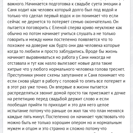
важного. Начинается подготовка к свадьбе суета эмоции а
Саня ходит как человек который долго был под водой и
только что сделал первый вздох и он понимает что если
сейчас не дернется то потеряет семью окончательно. Он
пытается поговорить с Еленой сперва криво неуклюже как
обычно но потом начинает учиться слушать а не только
говорить и между ними постепенно появляется что то
похожее на доверие как будто они два человека которые
когда то любили и просто заблудились. Вроде бы жизнь
начинает выравниваться но работа у Сани никогда не
отставала и тут как назло вылезают новые дела такие
хитрые что у любого нормального человека голова треснет.
Преступники умнее схемы запутаннее и Саня понимает что
если снова уйдет в работу с головой то опять все потеряет и
в этот раз уже точно. Он впервые в жизни пытается
распределяться звонит домой просто так приезжает к дочке
на репетицию перед свадьбой держит слово и если
пообещал прийти то приходит и это для него целое
испытание потому что раньше он жил так что план менялся
каждые пять минут. Постепенно он начинает чувствовать что
можно быть не только хорошим опером но и нормальным
мужем и отцом и это странно и сложно потому что