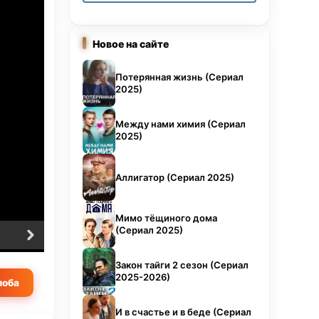
три
Новое на сайте
а
Потерянная жизнь (Сериал
2025)
. В
Между нами химия (Сериал
 шум
2025)
же
ься с
Аллигатор (Сериал 2025)
го
Мимо тёщиного дома
(Сериал 2025)
6 серия
7 серия
мая
Закон тайги 2 сезон (Сериал
2025-2026)
оба
И в счастье и в беде (Сериал