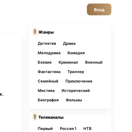
Вход
Жанры
Детектив
Драма
Мелодрама
Комедия
Боевик
Криминал
Военный
Фантастика
Триллер
Семейный
Приключение
Мистика
Исторический
в,
Биография
Фильмы
Телеканалы
Первый
Россия 1
НТВ