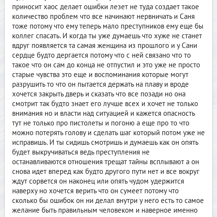
приносит хаос делает ошибки лезет не туда создает такое
количество проблем что все начинают нервничать и Саня
тоже потому что ему теперь мало преступников ему еще бы
коллег спасать. И когда ты уже думаешь что хуже не станет
вдруг появляется та самая женщина из прошлого и у Сани
сердце будто дергается потому что с ней связано что то
такое что он сам до конца не отпустил и это уже не просто
старые чувства это еще и воспоминания которые могут
разрушить то что он пытается держать на плаву и вроде
хочется закрыть дверь и сказать что все позади но она
смотрит так будто знает его лучше всех и хочет не только
внимания но и власти над ситуацией и кажется опасность
тут не только про пистолеты и погоню а еще про то что
можно потерять голову и сделать шаг который потом уже не
исправишь. И ты сидишь смотришь и думаешь как он опять
будет выкручиваться ведь преступления не
останавливаются отношения трещат тайны всплывают а он
снова идет вперед как будто другого пути нет и все вокруг
ждут сорвется он наконец или опять чудом удержится
наверху но хочется верить что он сумеет потому что
сколько бы ошибок он ни делал внутри у него есть то самое
желание быть правильным человеком и наверное именно