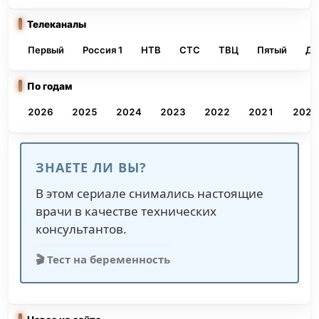
Телеканалы
Первый
Россия 1
НТВ
СТС
ТВЦ
Пятый
До
По годам
2026
2025
2024
2023
2022
2021
2020
ЗНАЕТЕ ЛИ ВЫ?
В этом сериале снимались настоящие
врачи в качестве технических
консультантов.
🎬 Тест на беременность