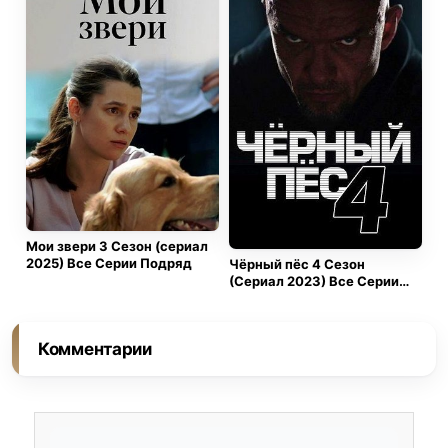
глубже чем казалось. Тут не просто капризная
девочка и жадные бизнесмены. Это клубок старых
обид, больших денег, скрытых секретов и людей
которые готовы на всё чтобы сохранить власть. И
ему волей судьбы снова приходится быть тем кем
он уже не хотел быть, человеком который держит
удар и тянет ответственность за чужие жизни.
Мои звери 3 Сезон (сериал
2025) Все Серии Подряд
Чёрный пёс 4 Сезон
(Сериал 2023) Все Серии
Подряд
Комментарии