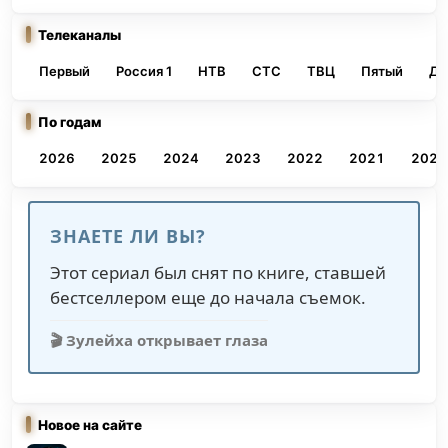
Телеканалы
Первый
Россия 1
НТВ
СТС
ТВЦ
Пятый
До
По годам
2026
2025
2024
2023
2022
2021
2020
ЗНАЕТЕ ЛИ ВЫ?
Этот сериал был снят по книге, ставшей
бестселлером еще до начала съемок.
🎬 Зулейха открывает глаза
Новое на сайте