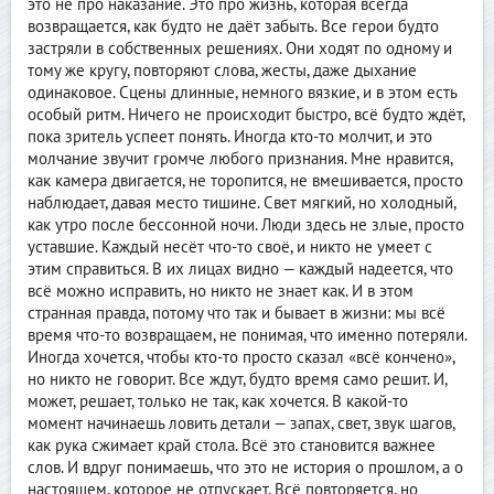
это не про наказание. Это про жизнь, которая всегда
возвращается, как будто не даёт забыть. Все герои будто
застряли в собственных решениях. Они ходят по одному и
тому же кругу, повторяют слова, жесты, даже дыхание
одинаковое. Сцены длинные, немного вязкие, и в этом есть
особый ритм. Ничего не происходит быстро, всё будто ждёт,
пока зритель успеет понять. Иногда кто-то молчит, и это
молчание звучит громче любого признания. Мне нравится,
как камера двигается, не торопится, не вмешивается, просто
наблюдает, давая место тишине. Свет мягкий, но холодный,
как утро после бессонной ночи. Люди здесь не злые, просто
уставшие. Каждый несёт что-то своё, и никто не умеет с
этим справиться. В их лицах видно — каждый надеется, что
всё можно исправить, но никто не знает как. И в этом
странная правда, потому что так и бывает в жизни: мы всё
время что-то возвращаем, не понимая, что именно потеряли.
Иногда хочется, чтобы кто-то просто сказал «всё кончено»,
но никто не говорит. Все ждут, будто время само решит. И,
может, решает, только не так, как хочется. В какой-то
момент начинаешь ловить детали — запах, свет, звук шагов,
как рука сжимает край стола. Всё это становится важнее
слов. И вдруг понимаешь, что это не история о прошлом, а о
настоящем, которое не отпускает. Всё повторяется, но