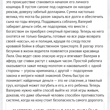
это происшествие становится началом его личного
кошмара. В пустом салоне под сиденьем он находит
рюкзак, доверху забитый долларами. Сумма настолько
велика, что могла бы разом закрыть все долги и обеспечить
сына на годы вперед. Поддавшись соблазну, Валерий
забирает деньги себе, не подозревая, что вместе с
богатством он приобрел смертный приговор. Теперь на него
охотятся не только бандиты, готовые на все ради возврата
своей «кассы», но и полиция, идущая по следу после
кровавой бойни в общественном транспорте. В разгар этого
безумия в жизни водителя появляется роковая красавица
Лиля. Она ведет свою опасную игру и втягивает Валерия в
аферу, где ставки растут с каждым часом. Простой работяга
оказывается зажат между молотом и наковальней: с одной
стороны — угрозы криминала, с другой — подозрения
закона и интриги новой знакомой. Очень быстро он
понимает: найденные деньги — это не спасение, а тяжелый
груз, который может погубить и его, и его ребенка. Теперь
Валерию нужно найти способ выйти из этой игры живым,
доказав, что даже обычный человек способен противостоять
системе, когда на кону стоит безопасность самого дорогого.