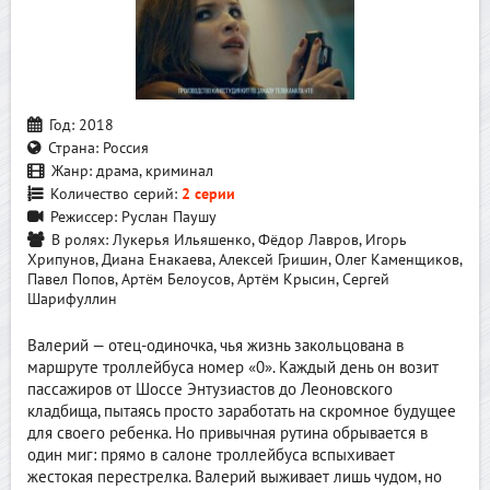
Год:
2018
Страна:
Россия
Жанр:
драма, криминал
Количество серий:
2 серии
Режиссер:
Руслан Паушу
В ролях:
Лукерья Ильяшенко, Фёдор Лавров, Игорь
Хрипунов, Диана Енакаева, Алексей Гришин, Олег Каменщиков,
Павел Попов, Артём Белоусов, Артём Крысин, Сергей
Шарифуллин
Валерий — отец-одиночка, чья жизнь закольцована в
маршруте троллейбуса номер «0». Каждый день он возит
пассажиров от Шоссе Энтузиастов до Леоновского
кладбища, пытаясь просто заработать на скромное будущее
для своего ребенка. Но привычная рутина обрывается в
один миг: прямо в салоне троллейбуса вспыхивает
жестокая перестрелка. Валерий выживает лишь чудом, но