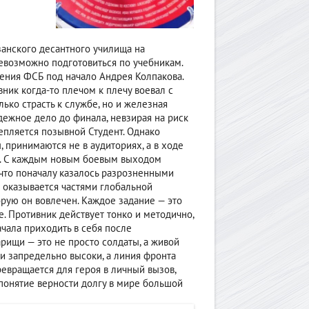
занского десантного училища на
невозможно подготовиться по учебникам.
ения ФСБ под начало Андрея Колпакова.
ник когда-то плечом к плечу воевал с
ько страсть к службе, но и железная
дежное дело до финала, невзирая на риск
епляется позывной Студент. Однако
, принимаются не в аудиториях, а в ходе
ь. С каждым новым боевым выходом
 что поначалу казалось разрозненными
 оказывается частями глобальной
орую он вовлечен. Каждое задание — это
. Противник действует тонко и методично,
ачала приходить в себя после
арищи — это не просто солдаты, а живой
и запредельно высоки, а линия фронта
евращается для героя в личный вызов,
 понятие верности долгу в мире большой