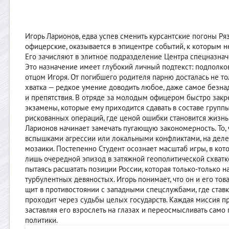
Игорь Ларионов, едва успев сменить курсантские погоны Ря
офицерские, оказывается в эпицентре событий, к которым 
Его зачисляют в элитное подразделение Центра спецназнач
Это назначение имеет глубокий личный подтекст: подполков
отцом Игоря. От погибшего родителя парню досталась не тол
хватка — редкое умение доводить любое, даже самое безна
и препятствия. В отряде за молодым офицером быстро закр
экзамены, которые ему приходится сдавать в составе группы
рискованных операций, где ценой ошибки становится жизн
Ларионов начинает замечать пугающую закономерность. То,
вспышками агрессии или локальными конфликтами, на деле
мозаики. Постепенно Студент осознает масштаб игры, в кот
лишь очередной эпизод в затяжной геополитической схватке
пытаясь расшатать позиции России, которая только-только н
турбулентных девяностых. Игорь понимает, что он и его тов
щит в противостоянии с западными спецслужбами, где ставк
проходит через судьбы целых государств. Каждая миссия пр
заставляя его взрослеть на глазах и переосмысливать само
политики.