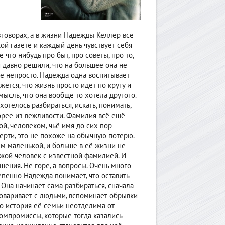
зговорах, а в жизни Надежды Келлер всё
ой газете и каждый день чувствует себя
что нибудь про быт, про советы, про то,
 давно решили, что на большее она не
же непросто. Надежда одна воспитывает
ажется, что жизнь просто идёт по кругу и
мысль, что она вообще то хотела другого.
отелось разбираться, искать, понимать,
орее из вежливости. Фамилия всё ещё
й, человеком, чьё имя до сих пор
ерти, это не похоже на обычную потерю.
ем маленькой, и больше в её жизни не
ужой человек с известной фамилией. И
щения. Не горе, а вопросы. Очень много
епенно Надежда понимает, что оставить
 Она начинает сама разбираться, сначала
говаривает с людьми, вспоминает обрывки
что история её семьи неотделима от
компромиссы, которые тогда казались