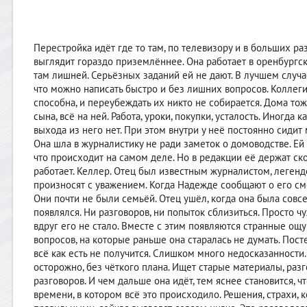
Перестройка идёт где то там, по телевизору и в больших ра
выглядит гораздо приземлённее. Она работает в оренбургск
там лишней. Серьёзных заданий ей не дают. В лучшем случае 
что можно написать быстро и без лишних вопросов. Коллеги
способна, и переубеждать их никто не собирается. Дома то
сына, всё на ней. Работа, уроки, покупки, усталость. Иногда к
выхода из него нет. При этом внутри у неё постоянно сидит 
Она шла в журналистику не ради заметок о домоводстве. Ей х
что происходит на самом деле. Но в редакции её держат ск
работает. Келлер. Отец был известным журналистом, легендо
произносят с уважением. Когда Надежде сообщают о его см
Они почти не были семьёй. Отец ушёл, когда она была совс
появлялся. Ни разговоров, ни попыток сблизиться. Просто ч
вдруг его не стало. Вместе с этим появляются странные ощу
вопросов, на которые раньше она старалась не думать. Пост
всё как есть не получится. Слишком много недосказанности.
осторожно, без чёткого плана. Ищет старые материалы, раз
разговоров. И чем дальше она идёт, тем яснее становится, 
времени, в котором всё это происходило. Решения, страхи, 