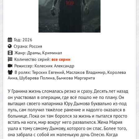
Год:
2026
Страна:
Россия
Жанр:
Драмы, Криминал
Количество серий:
все серии
Режиссер:
Колесник Александр
В ролях:
Терских Евгений, Маслаков Владимир, Королева
Анна, Шубарева Полина, Бычкова Маргарита
У Гранина жизнь сломалась резко и сразу. Десять лет назад
он участвовал в операции, где всё пошло не по плану. Он
вытащил своего напарника Юру Дымова буквально из-под
пуль, сам получил тяжёлое ранение и надолго оказался в
больнице. Пока он там боролся за жизнь и пытался просто
встать на ноги, мир вокруг него развалился. Жена Мария
ушла к тому самому Дымову, которого он спас. Более того,
она забрала с собой их маленькую дочь Олесю. Когда