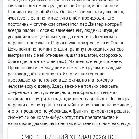
связаны с лесом вокруг деревни Остров, и без знаний
Гранина там не обойтись. Он знает эти места лучше всех,
чувствует лес и понимает, что в нём происходит. Его
постоянным спутником становится пёс Джагер, который
всегда рядом и словно заменяет ему людей. Ситуация
усложняется ещё больше, когда вместе с Дымовым в
деревню приезжают Мария и уже повзрослевшая Олеся.
Дочь почти не помнит отца, и Гранину приходится заново
выстраивать с ней отношения, шаг за шагом, осторожно,
боясь сделать что-то не так. С Марией всё ещё сложнее.
Прошлое висит между ними тяжёлым грузом, и каждый
разговор даётся непросто. История постепенно
превращается не только в детектив, но и в тяжёлую
человеческую драму. Здесь важно не только раскрыть
очередное преступление, но и разобраться с тем, что
накопилось внутри за годы одиночества и обиды. Лес вокруг
деревни словно хранит свои тайны и постоянно напоминает,
что от прошлого не убежишь. А Гранину приходится решать,
сможет ли он когда-нибудь отпустить предательство и
начать жить дальше, или оно так и останется с ним навсегда.
СМОТРЕТЬ ЛЕШИЙ (СЕРИАЛ 2026) ВСЕ