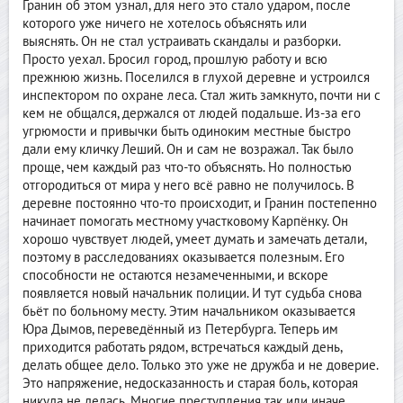
Гранин об этом узнал, для него это стало ударом, после
которого уже ничего не хотелось объяснять или
выяснять. Он не стал устраивать скандалы и разборки.
Просто уехал. Бросил город, прошлую работу и всю
прежнюю жизнь. Поселился в глухой деревне и устроился
инспектором по охране леса. Стал жить замкнуто, почти ни с
кем не общался, держался от людей подальше. Из-за его
угрюмости и привычки быть одиноким местные быстро
дали ему кличку Леший. Он и сам не возражал. Так было
проще, чем каждый раз что-то объяснять. Но полностью
отгородиться от мира у него всё равно не получилось. В
деревне постоянно что-то происходит, и Гранин постепенно
начинает помогать местному участковому Карпёнку. Он
хорошо чувствует людей, умеет думать и замечать детали,
поэтому в расследованиях оказывается полезным. Его
способности не остаются незамеченными, и вскоре
появляется новый начальник полиции. И тут судьба снова
бьёт по больному месту. Этим начальником оказывается
Юра Дымов, переведённый из Петербурга. Теперь им
приходится работать рядом, встречаться каждый день,
делать общее дело. Только это уже не дружба и не доверие.
Это напряжение, недосказанность и старая боль, которая
никуда не делась. Многие преступления так или иначе