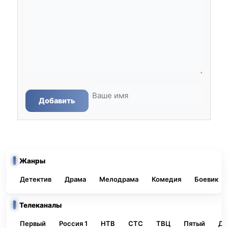
Добавить
Жанры
Детектив
Драма
Мелодрама
Комедия
Боевик
Телеканалы
Первый
Россия 1
НТВ
СТС
ТВЦ
Пятый
До