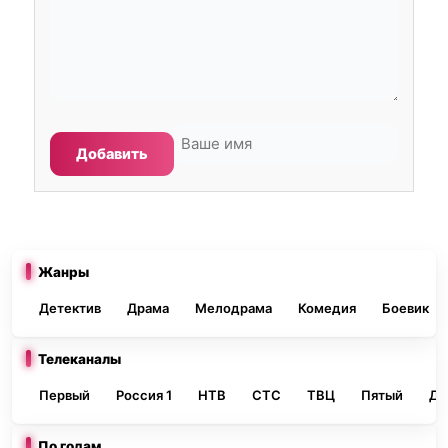
Добавить
Жанры
Детектив
Драма
Мелодрама
Комедия
Боевик
Телеканалы
Первый
Россия 1
НТВ
СТС
ТВЦ
Пятый
До
По годам