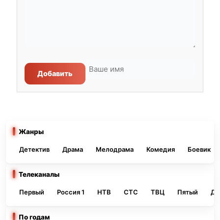
Добавить
Жанры
Детектив
Драма
Мелодрама
Комедия
Боевик
Телеканалы
Первый
Россия 1
НТВ
СТС
ТВЦ
Пятый
До
По годам