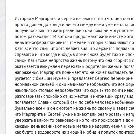
История у Маргариты и Сергея началась с того что они оба в
просто дошёл до конца и ничего между ними уже не остало
получилось так что жить раздельно они пока не могут потом
потом разъехаться. И вот они продолжают жить вместе хотя 
день атмосфера становится тяжелее и споры вспыхивают по
Катя всё это слышит хотя делает вид что держится подальше
справятся и что когда нибудь в доме снова будет тихо и спо
самой Кати тоже непростая жизнь потому что она ссорится 
оказывается вынужден переехать к родителям жены и появля
напряжения. Маргарита понимает что не хочет выглядеть пе
ругается с бывшим мужем и предлагает Сергею перемирие ч
нормальной семьей и они начинают изображать что всё хоро
накопилось столько недовольства что скрыть это почти нев
разговаривать спокойно от их жестов и интонаций сразу видн
появляется Славик который сам по себе человек необычный
буквально всем и он смотрит на жизнь по своему и ведет се
что Маргарита и Сергей уже не знают как реагировать и нап
удержать в каком то равновесии но то что происходит в дом
каждый день возникают новые мелкие недоразумения и ком
как будто в водовороте из эмоций и обид и попыток притво