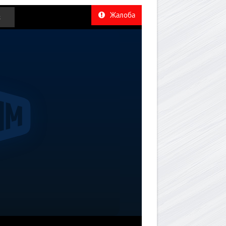
Жалоба
к