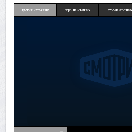
третий источник
первый источник
второй источни