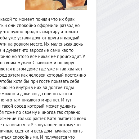
 какой то момент поняли что их брак
сь и они спокойно оформили развод но
у что нужно продать квартиру и только
оба уже устали друг от друга и каждый
чти на ровном месте. Их маленькая дочь
 и думает что взрослые сами как то
койно но этого всё никак не происходит. У
со своим мужем Славиком и он вдруг
ется в этом доме где уже и так хватает
ред зятем как человек который постоянно
тобы хотя бы при госте показать себя
шо. Но внутри у них за долгие годы
озможно и даже когда они пытаются
о что там никакого мира нет. И тут
 такой сосед который может удивить
бя тоже по своему и иногда так странно
ряжение только растёт. Катя пытается всех
е становится всё запутаннее потому что
ичные сценки и весь дом начинает жить
риться спокойными. И получается что