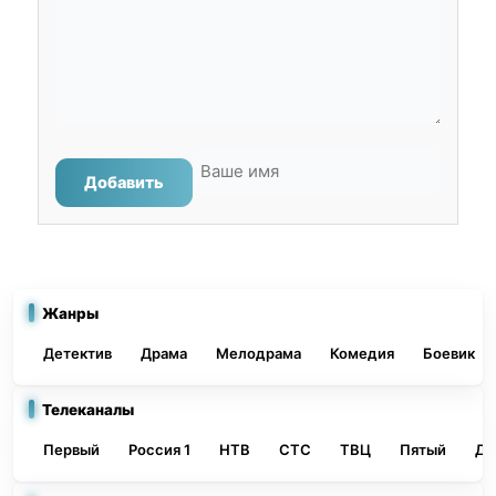
Добавить
Жанры
Детектив
Драма
Мелодрама
Комедия
Боевик
Телеканалы
Первый
Россия 1
НТВ
СТС
ТВЦ
Пятый
До