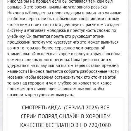
никогда бы не прошел если бы оставался тем кем был
раньше. В это время начальник уголовного розыска
Никонов наблюдает за происходящим и видит что уличные
разборки перестали быть обычными конфликтами потому
что за ними стоит кто то кто действует с расчетом создает
систему и втягивает молодежь в преступность словно по
учебнику. Он пытается понять кто руководит этими
процессами потому что чувствует что это может вылиться
во что то гораздо более серьезное чем очередной
криминальный всплеск а скорее в волну которая способна
изменить жизнь целого региона. Пока Гриша пытается
удержаться на плаву шаг за шагом теряя остатки прежней
наивности Никонов пытается собрать разбросанные части
мозаики чтобы вовремя остановить тех кто стоит за этой
тенью над городом и чем глубже он копает тем яснее
понимает что ставки здесь слишком высоки чтобы
позволить преступникам выиграть.
СМОТРЕТЬ АЙДА! (СЕРИАЛ 2026) ВСЕ
СЕРИИ ПОДРЯД ОНЛАЙН В ХОРОШЕМ
КАЧЕСТВЕ БЕСПЛАТНО В HD 720/1080