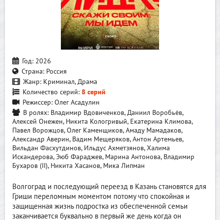
Год:
2026
Страна:
Россия
Жанр:
Криминал, Драма
Количество серий:
8 серий
Режиссер:
Олег Асадулин
В ролях:
Владимир Вдовиченков, Даниил Воробьёв,
Алексей Онежен, Никита Кологривый, Екатерина Климова,
Павел Ворожцов, Олег Каменщиков, Амаду Мамадаков,
Александр Аверин, Вадим Мещеряков, Антон Артемьев,
Вильдан Фасхутдинов, Ильдус Ахметзянов, Халима
Искандерова, Эюб Фараджев, Марина Антонова, Владимир
Бухаров (II), Никита Хасанов, Мика Липман
Волгоград и последующий переезд в Казань становятся для
Гриши переломным моментом потому что спокойная и
защищенная жизнь подростка из обеспеченной семьи
заканчивается буквально в первый же день когда он