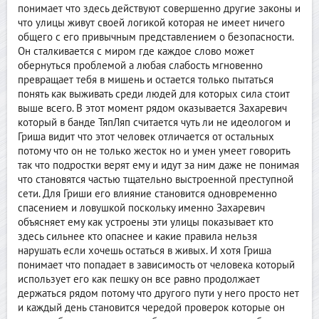
понимает что здесь действуют совершенно другие законы и
что улицы живут своей логикой которая не имеет ничего
общего с его привычным представлением о безопасности.
Он сталкивается с миром где каждое слово может
обернуться проблемой а любая слабость мгновенно
превращает тебя в мишень и остается только пытаться
понять как выживать среди людей для которых сила стоит
выше всего. В этот момент рядом оказывается Захаревич
который в банде ТяпЛяп считается чуть ли не идеологом и
Гриша видит что этот человек отличается от остальных
потому что он не только жесток но и умен умеет говорить
так что подростки верят ему и идут за ним даже не понимая
что становятся частью тщательно выстроенной преступной
сети. Для Гриши его влияние становится одновременно
спасением и ловушкой поскольку именно Захаревич
объясняет ему как устроены эти улицы показывает кто
здесь сильнее кто опаснее и какие правила нельзя
нарушать если хочешь остаться в живых. И хотя Гриша
понимает что попадает в зависимость от человека который
использует его как пешку он все равно продолжает
держаться рядом потому что другого пути у него просто нет
и каждый день становится чередой проверок которые он