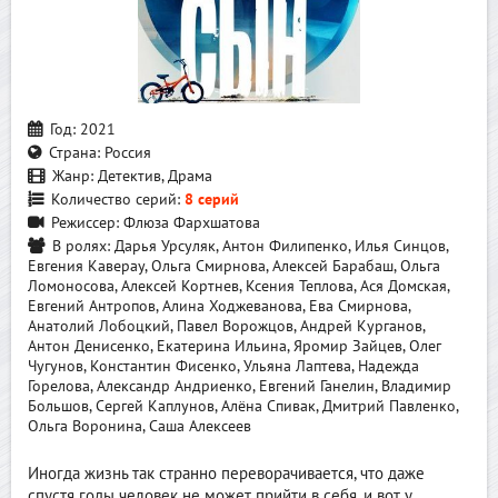
Год:
2021
Страна:
Россия
Жанр:
Детектив, Драма
Количество серий:
8 серий
Режиссер:
Флюза Фархшатова
В ролях:
Дарья Урсуляк, Антон Филипенко, Илья Синцов,
Евгения Каверау, Ольга Смирнова, Алексей Барабаш, Ольга
Ломоносова, Алексей Кортнев, Ксения Теплова, Ася Домская,
Евгений Антропов, Алина Ходжеванова, Ева Смирнова,
Анатолий Лобоцкий, Павел Ворожцов, Андрей Курганов,
Антон Денисенко, Екатерина Ильина, Яромир Зайцев, Олег
Чугунов, Константин Фисенко, Ульяна Лаптева, Надежда
Горелова, Александр Андриенко, Евгений Ганелин, Владимир
Большов, Сергей Каплунов, Алёна Спивак, Дмитрий Павленко,
Ольга Воронина, Саша Алексеев
Иногда жизнь так странно переворачивается, что даже
спустя годы человек не может прийти в себя, и вот у