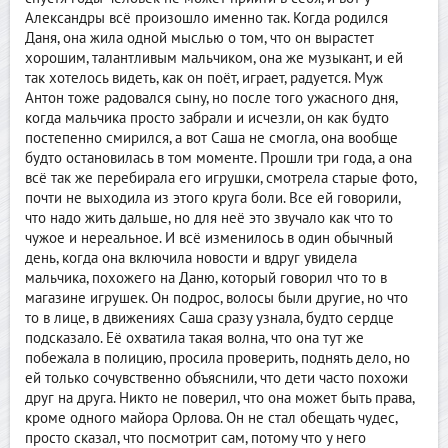
Александры всё произошло именно так. Когда родился
Даня, она жила одной мыслью о том, что он вырастет
хорошим, талантливым мальчиком, она же музыкант, и ей
так хотелось видеть, как он поёт, играет, радуется. Муж
Антон тоже радовался сыну, но после того ужасного дня,
когда мальчика просто забрали и исчезли, он как будто
постепенно смирился, а вот Саша не смогла, она вообще
будто остановилась в том моменте. Прошли три года, а она
всё так же перебирала его игрушки, смотрела старые фото,
почти не выходила из этого круга боли. Все ей говорили,
что надо жить дальше, но для неё это звучало как что то
чужое и нереальное. И всё изменилось в один обычный
день, когда она включила новости и вдруг увидела
мальчика, похожего на Даню, который говорил что то в
магазине игрушек. Он подрос, волосы были другие, но что
то в лице, в движениях Саша сразу узнала, будто сердце
подсказало. Её охватила такая волна, что она тут же
побежала в полицию, просила проверить, поднять дело, но
ей только сочувственно объяснили, что дети часто похожи
друг на друга. Никто не поверил, что она может быть права,
кроме одного майора Орлова. Он не стал обещать чудес,
просто сказал, что посмотрит сам, потому что у него