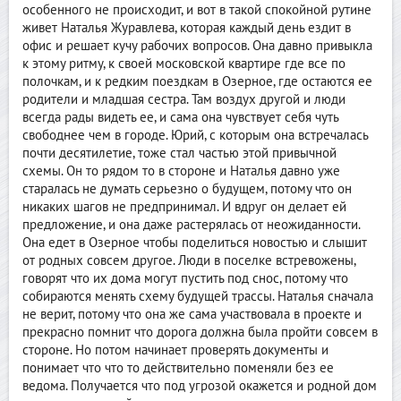
особенного не происходит, и вот в такой спокойной рутине
живет Наталья Журавлева, которая каждый день ездит в
офис и решает кучу рабочих вопросов. Она давно привыкла
к этому ритму, к своей московской квартире где все по
полочкам, и к редким поездкам в Озерное, где остаются ее
родители и младшая сестра. Там воздух другой и люди
всегда рады видеть ее, и сама она чувствует себя чуть
свободнее чем в городе. Юрий, с которым она встречалась
почти десятилетие, тоже стал частью этой привычной
схемы. Он то рядом то в стороне и Наталья давно уже
старалась не думать серьезно о будущем, потому что он
никаких шагов не предпринимал. И вдруг он делает ей
предложение, и она даже растерялась от неожиданности.
Она едет в Озерное чтобы поделиться новостью и слышит
от родных совсем другое. Люди в поселке встревожены,
говорят что их дома могут пустить под снос, потому что
собираются менять схему будущей трассы. Наталья сначала
не верит, потому что она же сама участвовала в проекте и
прекрасно помнит что дорога должна была пройти совсем в
стороне. Но потом начинает проверять документы и
понимает что что то действительно поменяли без ее
ведома. Получается что под угрозой окажется и родной дом