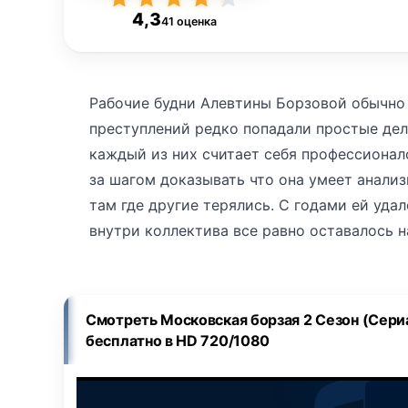
4,3
41 оценка
Рабочие будни Алевтины Борзовой обычно 
преступлений редко попадали простые дел
каждый из них считает себя профессионал
за шагом доказывать что она умеет анализ
там где другие терялись. С годами ей удал
внутри коллектива все равно оставалось 
руках чтобы никто не увидел слабости. Вс
убийца и город начинает паниковать. Прес
которые тяжело выносить даже опытным о
Смотреть Московская борзая 2 Сезон (Сери
и однажды вечером оказывается на месте 
бесплатно в HD 720/1080
преступника, но в каком то моменте всё п
происходит. Позже коллеги находят её сре