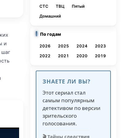
СТС
ТВЦ
Пятый
Домашний
По годам
жких
ы и
2026
2025
2024
2023
 шаг
2022
2021
2020
2019
ость
в
ЗНАЕТЕ ЛИ ВЫ?
й
Этот сериал стал
самым популярным
анием
детективом по версии
зрительского
голосования.
ину
🎬 Тайны следствия