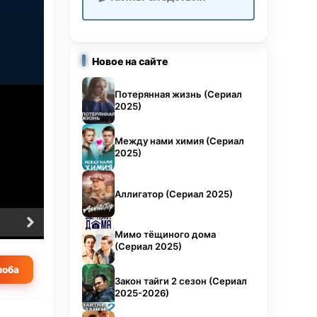
ти из
ся на
ное
Новое на сайте
Никто
Потерянная жизнь (Сериал
оника
2025)
ам нет
Между нами химия (Сериал
2025)
 от
ловно
Аллигатор (Сериал 2025)
ечают
6 серия
7 серия
Мимо тёщиного дома
м
(Сериал 2025)
овека
оба
мая
Закон тайги 2 сезон (Сериал
2025-2026)