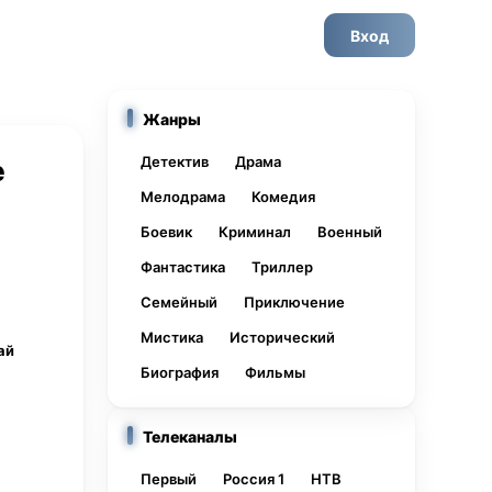
Вход
Жанры
Детектив
Драма
е
Мелодрама
Комедия
Боевик
Криминал
Военный
Фантастика
Триллер
Семейный
Приключение
Мистика
Исторический
ай
Биография
Фильмы
Телеканалы
Первый
Россия 1
НТВ