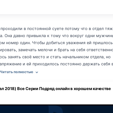
проходили в постоянной суете потому что в отдел тя
а. Она давно привыкла к тому что вокруг одни мужчин
ом номер один. Чтобы добиться уважения ей пришлось
ировать, замечать мелочи и брать на себя ответственн
ось занять своё место и стать начальником отдела, но
напряжение и ей приходилось постоянно держать себя 
е меняется в тот день когда появляется новый серийны
Читать полностью
тупник действует жестоко, оставляя за собой картины,
перативникам. Алевтина лично занимается расследов
ал 2018) Все Серии Подряд онлайн в хорошем качестве
очередного нападения. Она пытается преследовать
огружается в туман и она уже не понимает что с ней
ди жертв и сначала даже не верят что она жива. Алевт