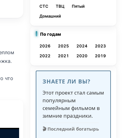
СТС
ТВЦ
Пятый
Домашний
По годам
2026
2025
2024
2023
теплом
2022
2021
2020
2019
ржка.
о что
ЗНАЕТЕ ЛИ ВЫ?
. У
Этот проект стал самым
т все
популярным
семейным фильмом в
т и он
зимние праздники.
оят на
🎬 Последний богатырь