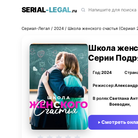
SERIAL
-LEGAL
.ru
Сериал-Легал
/
2024
/ Школа женского счастья (Сериал 
Школа женск
Серии Подр
Год:
2024
Страна
Режиссер:
Александр
В ролях:
Светлана Ант
Воеводин,
Смотреть онл