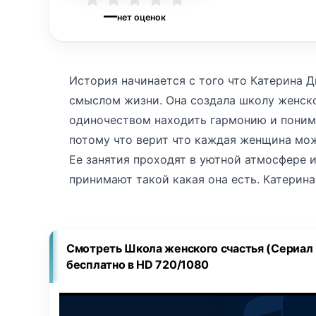
—
нет оценок
История начинается с того что Катерина Д
смыслом жизни. Она создала школу женско
одиночеством находить гармонию и понима
потому что верит что каждая женщина мо
Ее занятия проходят в уютной атмосфере и
принимают такой какая она есть. Катерина
видит перемены в жизни тех кому помогает
нее есть муж Сергей и семья всегда была 
чтобы их дом оставался местом где хочет
Смотреть Школа женского счастья (Сериал 
поддерживает ее начинания и часто помога
бесплатно в HD 720/1080
гордится ее успехами. Катерина уверена ч
прочном доверии. Однажды на занятиях по