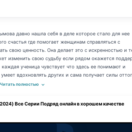
ымова давно нашла себя в деле которое стало для нее
го счастья где помогает женщинам справляться с
ть свою ценность. Она делает это с искренностью и 
жет изменить свою судьбу если рядом окажется подде
 каждая ученица чувствует что здесь ее понимают и
 умеет вдохновлять других и сама получает силы оттог
. Дома она тоже старается сохранять тепло и порядок
Читать полностью
для нее таким же важным делом как и школа. Она делае
ся быть и где каждый чувствует себя нужным. Сергей
2024) Все Серии Подряд онлайн в хорошем качестве
ет ей в работе потому что ему нравится что она делае
то их пара пережила уже многое и что их отношения ст
является новая ученица Алина. Она скромная тихая и