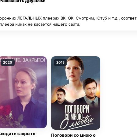
Рассказать друзьям!
оронних ЛЕГАЛЬНЫХ плеерах ВК, ОК, Смотрим, Ютуб и т.д., соотве
леера никак не касается нашего сайта.
2020
2013
Входите закрыто
Поговори со мною о