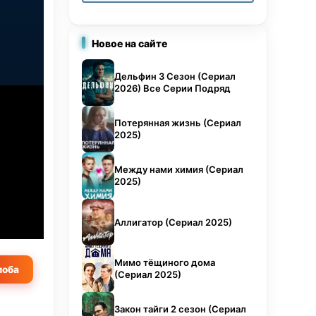
торое
с
орить
Новое на сайте
тому
Дельфин 3 Сезон (Сериал
и
2026) Все Серии Подряд
иходит
м
Потерянная жизнь (Сериал
2025)
собой
охое.
Между нами химия (Сериал
читала
2025)
что
Аллигатор (Сериал 2025)
Мимо тёщиного дома
оба
(Сериал 2025)
Закон тайги 2 сезон (Сериал