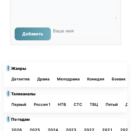
Добавить
Жанры
Детектив
Драма
Мелодрама
Комедия
Боевик
Телеканалы
Первый
Россия 1
НТВ
СТС
ТВЦ
Пятый
До
По годам
2026
2025
2024
2023
2022
2021
2020