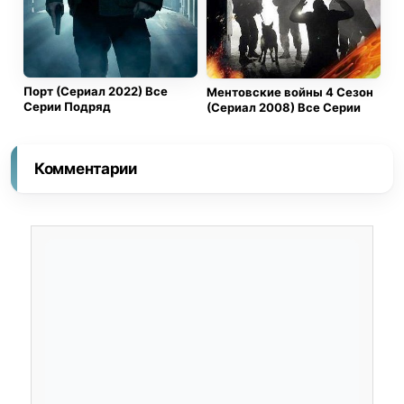
главное. Их семьи, их честность, их спокойствие. И
самый важный вопрос не в том кто победит. А в том
останется ли у победителя что нибудь кроме пустых
стен огромного офиса.
Порт (Сериал 2022) Все
Ментовские войны 4 Сезон
Серии Подряд
(Сериал 2008) Все Серии
Комментарии