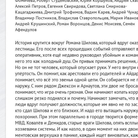
Фомичёва, Роберт Студеновский, Юрий Коршунов, Андрей Скв
Алексей Петров, Евгения Свиридова, Светлана Смирнова-
Кацагаджиева, Дмитрий Трофимов, Вадим Карев, Андрей Чунар
Владимир Постников, Владислав Ставропольцев, Мария Иванов
Андрей Крушинский, Роман Воронцов, Денис Моисеев, Семён
Афендулов
История крутится вокруг Романа Шилова, который вдруг ок
лестницы. Его после всех прошедших событий отправляют в
оперативник, хотя ещё недавно руководил убойным и коман
него это как холодный душ. Он привык принимать решения, а
Но он не тот человек, который опускает руки. У него внутри 
упёртость. Он помнит, как арестовали его родителей и Айдар
понимает, что всё это звенья одной цепи. Он собирается не 
наружу. С ним рядом Джексон и Арнаутов, эти двое не бросаю
понимают, что игра очень грязная. Они начинают копать корр
слишком резко поднялся и почему. Начинают замечать, что 
люди вдруг получают должности, которые им явно не по заслу
кто сдал Шилова и его близких. И надо его вытащить наружу
похоронил. При этом параллельно в городе творится форме
МВД. Ковалёв и Демидов, старые враги Шилова, опять всплы
хозяевами системы. И как назло, в один момент на них дво
ментовская верхушка в панике, каждый ищет виноватых, ка