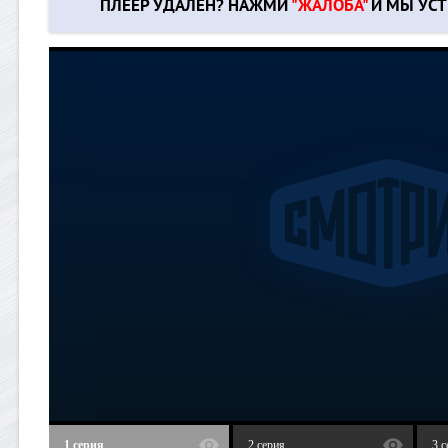
ПЛЕЕР УДАЛЁН? НАЖМИ
"ЖАЛОБА"
И МЫ УСТ
1 серия
2 серия
3 с