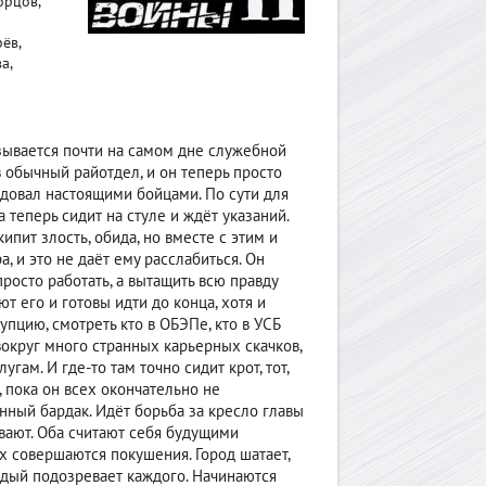
орцов,
ёв,
а,
азывается почти на самом дне служебной
 обычный райотдел, и он теперь просто
довал настоящими бойцами. По сути для
 теперь сидит на стуле и ждёт указаний.
кипит злость, обида, но вместе с этим и
а, и это не даёт ему расслабиться. Он
просто работать, а вытащить всю правду
т его и готовы идти до конца, хотя и
упцию, смотреть кто в ОБЭПе, кто в УСБ
вокруг много странных карьерных скачков,
гам. И где-то там точно сидит крот, тот,
, пока он всех окончательно не
нный бардак. Идёт борьба за кресло главы
вают. Оба считают себя будущими
их совершаются покушения. Город шатает,
ждый подозревает каждого. Начинаются