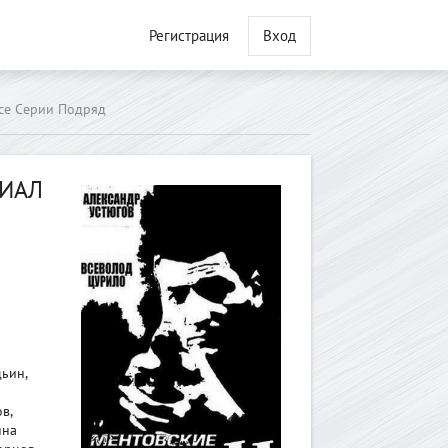
Регистрация
Вход
Все Серии Подряд
РИАЛ
ьин,
й
в,
нна