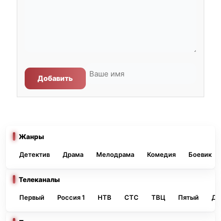
Добавить
Жанры
Детектив
Драма
Мелодрама
Комедия
Боевик
Телеканалы
Первый
Россия 1
НТВ
СТС
ТВЦ
Пятый
До