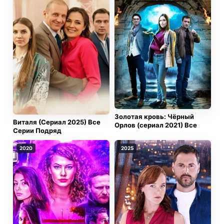
Кто-то прячет прошлое, кто-то боится настоящего,
а кто-то готов убивать, лишь бы правда не вышла
наружу. Мила больше не доверяет никому. Только
Шаман рядом, всегда настороже. Она понимает, что
если не дойдёт до конца, то станет следующей
жертвой. Малодвинск, который казался таким тихим,
превращается в ловушку, и теперь ей нужно не
просто выжить, а вытащить наружу всё, что
прячется за его добродушными фасадами.
Золотая кровь: Чёрный
Виталя (Сериал 2025) Все
Орлов (сериал 2021) Все
Серии Подряд
2020
2025