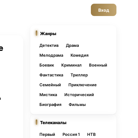
Вход
Жанры
Детектив
Драма
е
Мелодрама
Комедия
Боевик
Криминал
Военный
Фантастика
Триллер
Семейный
Приключение
Мистика
Исторический
н
Биография
Фильмы
Телеканалы
Первый
Россия 1
НТВ