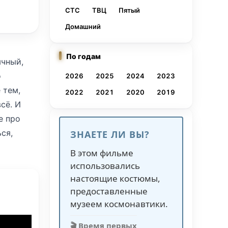
СТС
ТВЦ
Пятый
Домашний
По годам
ычный,
о
2026
2025
2024
2023
 тем,
2022
2021
2020
2019
сё. И
е про
ся,
ЗНАЕТЕ ЛИ ВЫ?
 а
В этом фильме
ч, но
использовались
что
настоящие костюмы,
предоставленные
музеем космонавтики.
 всё
🎬 Время первых