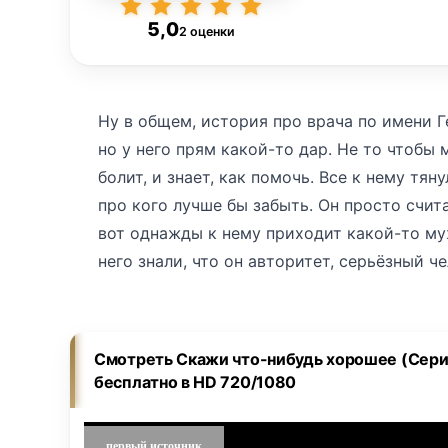
5,0
2 оценки
Ну в общем, история про врача по имени Ге
но у него прям какой-то дар. Не то чтобы м
болит, и знает, как помочь. Все к нему тян
про кого лучше бы забыть. Он просто считал
вот однажды к нему приходит какой-то му
него знали, что он авторитет, серьёзный ч
потом пожалел. Ну врач ведь, не может смо
оказалось, нет. С этого дня у него началис
и человек, который умеет понимать других.
Смотреть Скажи что-нибудь хорошее (Сери
никому плохо не будет. А потом в жизни К
бесплатно в HD 720/1080
уверенная, с ребёнком. Он влюбился по-на
стало на место, спокойная жизнь, дом, сем
первый источник