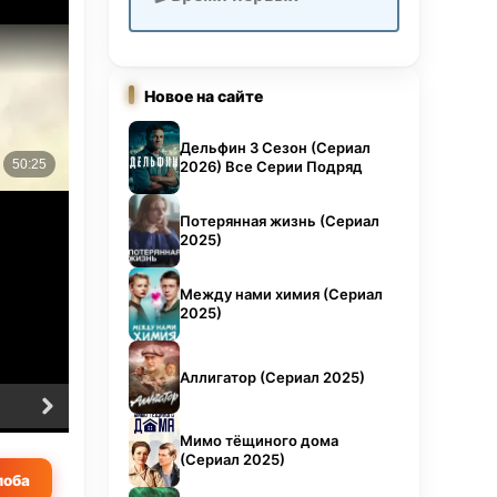
ть
роне,
з
Новое на сайте
м
Дельфин 3 Сезон (Сериал
о они
2026) Все Серии Подряд
о
Потерянная жизнь (Сериал
ать
2025)
Между нами химия (Сериал
2025)
Аллигатор (Сериал 2025)
6 серия
7 серия
Мимо тёщиного дома
(Сериал 2025)
оба