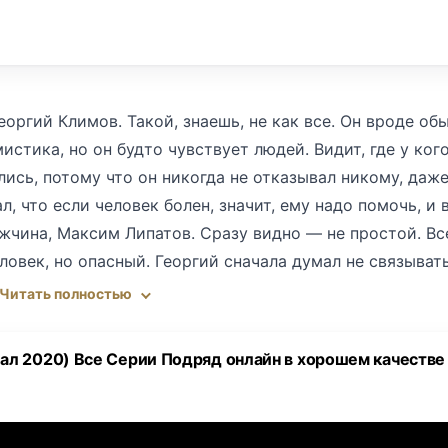
оргий Климов. Такой, знаешь, не как все. Он вроде об
истика, но он будто чувствует людей. Видит, где у ког
улись, потому что он никогда не отказывал никому, даже
, что если человек болен, значит, ему надо помочь, и в
жчина, Максим Липатов. Сразу видно — не простой. Вс
еловек, но опасный. Георгий сначала думал не связывать
треть, как человек страдает. Полечил, вроде бы и всё,
Читать полностью
ь проблемы. Липатов увидел, что Георгий не только вра
 Потихоньку стал его втягивать в свои дела, обещал, 
ал 2020) Все Серии Подряд онлайн в хорошем качестве
лимова появилась женщина, певица Евгения. Красивая,
стоящему, женился, сына её принял как своего. И вроде
ья, работа. Но спокойствие недолго длилось. Липатов,