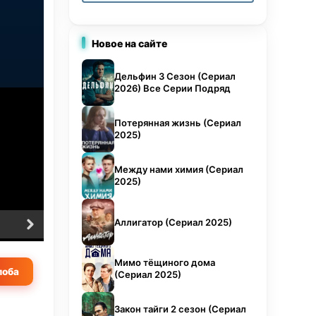
й, и
 чем,
Новое на сайте
Дельфин 3 Сезон (Сериал
Егор
2026) Все Серии Подряд
Потерянная жизнь (Сериал
2025)
 —
ься,
Между нами химия (Сериал
я
2025)
ся
Аллигатор (Сериал 2025)
6 серия
7 серия
ак
,
Мимо тёщиного дома
оба
(Сериал 2025)
и
Закон тайги 2 сезон (Сериал