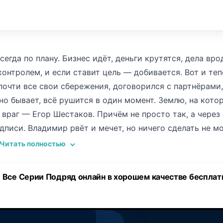
сегда по плану. Бизнес идёт, деньги крутятся, дела вро
контролем, и если ставит цель — добивается. Вот и те
почти все свои сбережения, договорился с партнёрами
но бывает, всё рушится в один момент. Землю, на кото
 враг — Егор Шестаков. Причём не просто так, а через
дписи. Владимир рвёт и мечет, но ничего сделать не м
Тот, кто умеет улыбаться чиновникам, а потом спокойно
Читать полностью
конкурент, он старый игрок, хитрый, прожжённый. Рань
 сельское хозяйство себя изжило. Ему подавай что-то
 Все Серии Подряд онлайн в хорошем качестве бесплат
енно на тех землях, что раньше были у Зорина, он
с. Для Владимира это не просто удар, это плевок в ли
но. Дочь Настя, умная и упрямая, работает метеоролог