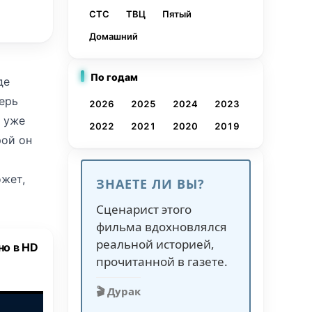
СТС
ТВЦ
Пятый
Домашний
По годам
де
перь
2026
2025
2024
2023
, уже
2022
2021
2020
2019
рой он
ожет,
ЗНАЕТЕ ЛИ ВЫ?
Сценарист этого
ше он
фильма вдохновлялся
реальной историей,
но в HD
прочитанной в газете.
цо. А
🎬 Дурак
ом.