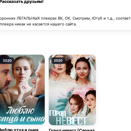
ы его ни хоронил, всё равно возвращается.
Рассказать друзьям!
оронних ЛЕГАЛЬНЫХ плеерах ВК, ОК, Смотрим, Ютуб и т.д., соотве
леера никак не касается нашего сайта.
2020
2020
Люблю отца и сына
Город невест (Сериал