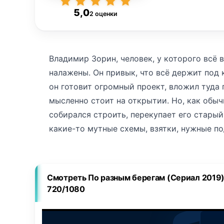
5,0
2 оценки
Владимир Зорин, человек, у которого всё в
налажены. Он привык, что всё держит под 
он готовит огромный проект, вложил туда 
мысленно стоит на открытии. Но, как обыч
собирался строить, перекупает его старый
какие-то мутные схемы, взятки, нужные по
ведь у Шестакова связи, деньги, влияние. 
делать, что хочет. Шестаков — не просто 
держал фермы, поля, но теперь решил, что
Смотреть По разным берегам (Сериал 2019)
современное — отели, отдых, туризм. И им
720/1080
собирается построить гостиничный комплек
у Шестакова в это время в семье всё слож