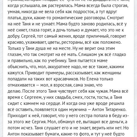
когда услышала, аж растерялась. Мама всегда была строгая,
умная, никогда не вела себя как подросток, а тут вдруг
платья, духи, какие-то романтические разговоры. Смотрит
на неё Таня и не узнаёт. Мама будто заново родилась, всё у
неё сияет, глаза горят, а дочь только и думает, что это не к
добру. Сергей, тот самый жених, вроде приличный, говорит
красиво, ухаживает, цветы, рестораны, всё как положено.
Только у Тани душа не на месте. Ну не верит она этим
глазам, что так смотрят на её мать. Слишком уж всё гладко
и правильно, как по учебнику. Таня пытается маме
объяснить, что, мол, аккуратнее надо, не все такие, какими
кажутся. Приводит примеры, рассказывает, как женщины
попадали на таких вот красавчиков. Но Елена только
отмахивается — мол, я взрослая, сама знаю, что
делаю. После этого Таня чувствует себя как чужая. Мама всё
время с Сергеем, у них свадьба, смех, гости, тосты, а Таня
сидит с камнем на сердце. И когда она уже вроде решила
всё оставить, появляется один мужчина — Антон Титаренко.
Приходит к ней, говорит, что у него сестра попала в беду из-
за этого же Сергия. Мол, обманул её, вытащил все деньги, а
потом исчез. Таня слушает его и не знает, верить или нет. Но
Антон показывает бумаги, какие-то фото, и тут у неё будто