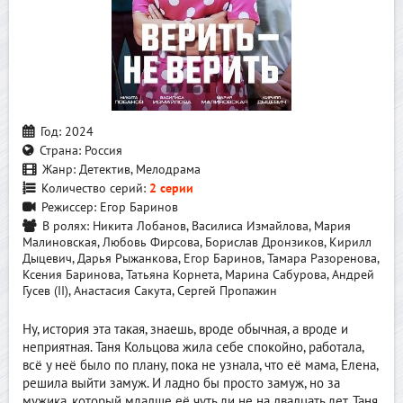
Год:
2024
Страна:
Россия
Жанр:
Детектив, Мелодрама
Количество серий:
2 серии
Режиссер:
Егор Баринов
В ролях:
Никита Лобанов, Василиса Измайлова, Мария
Малиновская, Любовь Фирсова, Борислав Дронзиков, Кирилл
Дыцевич, Дарья Рыжанкова, Егор Баринов, Тамара Разоренова,
Ксения Баринова, Татьяна Корнета, Марина Сабурова, Андрей
Гусев (II), Анастасия Сакута, Сергей Пропажин
Ну, история эта такая, знаешь, вроде обычная, а вроде и
неприятная. Таня Кольцова жила себе спокойно, работала,
всё у неё было по плану, пока не узнала, что её мама, Елена,
решила выйти замуж. И ладно бы просто замуж, но за
мужика, который младше её чуть ли не на двадцать лет. Таня,