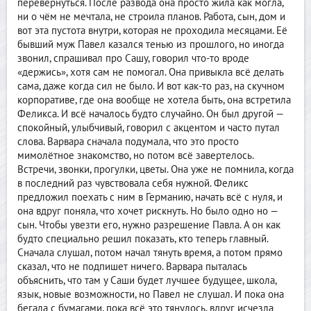
перевернуться. После развода она просто жила как могла,
ни о чём не мечтала, не строила планов. Работа, сын, дом и
вот эта пустота внутри, которая не проходила месяцами. Её
бывший муж Павел казался тенью из прошлого, но иногда
звонил, спрашивал про Сашу, говорил что-то вроде
«держись», хотя сам не помогал. Она привыкла всё делать
сама, даже когда сил не было. И вот как-то раз, на скучном
корпоративе, где она вообще не хотела быть, она встретила
Феликса. И всё началось будто случайно. Он был другой —
спокойный, улыбчивый, говорил с акцентом и часто путал
слова. Варвара сначала подумала, что это просто
мимолётное знакомство, но потом всё завертелось.
Встречи, звонки, прогулки, цветы. Она уже не помнила, когда
в последний раз чувствовала себя нужной. Феликс
предложил поехать с ним в Германию, начать всё с нуля, и
она вдруг поняла, что хочет рискнуть. Но было одно но —
сын. Чтобы увезти его, нужно разрешение Павла. А он как
будто специально решил показать, кто теперь главный.
Сначала слушал, потом начал тянуть время, а потом прямо
сказал, что не подпишет ничего. Варвара пыталась
объяснить, что там у Саши будет лучшее будущее, школа,
язык, новые возможности, но Павел не слушал. И пока она
бегала с бумагами, пока всё это тянулось, вдруг исчезла