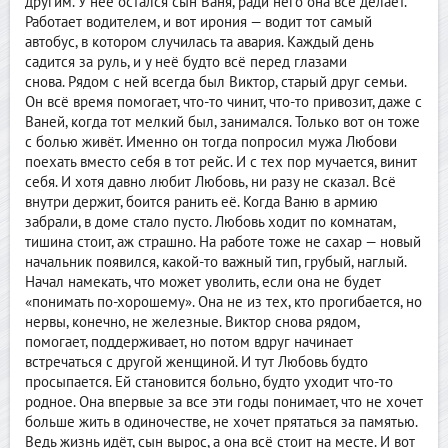
другим. У неё остался сын Ваня, ради него она всё делает.
Работает водителем, и вот ирония — водит тот самый
автобус, в котором случилась та авария. Каждый день
садится за руль, и у неё будто всё перед глазами
снова. Рядом с ней всегда был Виктор, старый друг семьи.
Он всё время помогает, что-то чинит, что-то привозит, даже с
Ваней, когда тот мелкий был, занимался. Только вот он тоже
с болью живёт. Именно он тогда попросил мужа Любови
поехать вместо себя в тот рейс. И с тех пор мучается, винит
себя. И хотя давно любит Любовь, ни разу не сказал. Всё
внутри держит, боится ранить её. Когда Ваню в армию
забрали, в доме стало пусто. Любовь ходит по комнатам,
тишина стоит, аж страшно. На работе тоже не сахар — новый
начальник появился, какой-то важный тип, грубый, наглый.
Начал намекать, что может уволить, если она не будет
«понимать по-хорошему». Она не из тех, кто прогибается, но
нервы, конечно, не железные. Виктор снова рядом,
помогает, поддерживает, но потом вдруг начинает
встречаться с другой женщиной. И тут Любовь будто
просыпается. Ей становится больно, будто уходит что-то
родное. Она впервые за все эти годы понимает, что не хочет
больше жить в одиночестве, не хочет прятаться за памятью.
Ведь жизнь идёт, сын вырос, а она всё стоит на месте. И вот