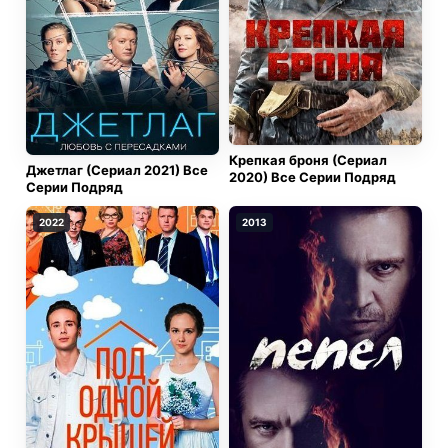
оставался казаком Алехой. А где-то глубоко верил,
что, если спасёт Анну и выполнит волю отца, то
сможет вернуться домой живым, к своей свободе.
Крепкая броня (Сериал
Джетлаг (Сериал 2021) Все
2020) Все Серии Подряд
Серии Подряд
2022
2013