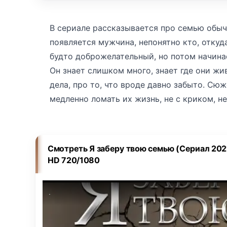
В сериале рассказывается про семью обычн
появляется мужчина, непонятно кто, откуда
будто доброжелательный, но потом начинае
Он знает слишком много, знает где они жив
дела, про то, что вроде давно забыто. Сюж
медленно ломать их жизнь, не с криком, н
Сначала думаешь, сейчас уйдёт, но он не у
Главный герой не понимает, что делать, вро
рушится. Он ищет, спрашивает, кто это, что
Смотреть Я заберу твою семью (Сериал 202
то момент становится ясно, что у этого чел
HD 720/1080
когда-то отняли семью, и теперь он возвра
лишних слов. Герои начинают бояться друг 
а будто клетка. Антагонист действует тихо,
ради того, чтобы посмотреть, как они сло
убежать, и пожаловаться, но ничего не вых