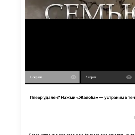
было потерять, они теряют. И потом уже не
остаётся после. К финалу в сериале всё бу
пустота. Тот, кто пришёл, уходит, но за н
что всё кончилось, но на самом деле ничег
1 серия
2 серия
Плеер удалён? Нажми
«Жалоба»
— устраним в теч