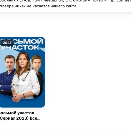
оронних ЛЕГАЛЬНЫХ плеерах ВК, ОК, Смотрим, Ютуб и т.д., соотве
леера никак не касается нашего сайта.
2023
Восьмой участок
(Сериал 2023) Все
Серии Подряд