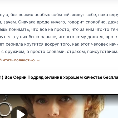
ую, без всяких особых событий, живут себе, пока вдр
, зачем. Сначала вроде ничего, говорит спокойно, даж
шь понимать, что всё не просто, что за ним что-то тян
ут, что у них было раньше, что кто кому должен, про 
ет сериала крутится вокруг того, как этот человек нач
е с оружием, а просто словами, страхом, присутствием
ходит, наоборот, становится ближе, будто уже часть се
Читать полностью
де бы и грех ему ничего не сделал, а теперь из-за него
 ему надо, но все молчат, делают вид, что не знают. В 
1) Все Серии Подряд онлайн в хорошем качестве беспла
овека есть своя причина, что он не просто злой, у него
щает долг как умеет. Но делает это страшно, спокойно
друга, жена не верит мужу, дети прячутся, дом уже не
 шаг за шагом, и кажется, что он просто играет, что вс
маются. Главный герой пробует всё — и поговорить, и
одит, потому что этот человек уже везде. Всё, что мож