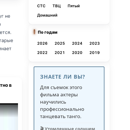
СТС
ТВЦ
Пятый
Домашний
уг не
е
ется.
По годам
старые
2026
2025
2024
2023
инает
2022
2021
2020
2019
.
мьи.
 всё
ЗНАЕТЕ ЛИ ВЫ?
какой-
тно в
Для съемок этого
фильма актеры
, без
научились
 дом,
профессионально
ё это
танцевать танго.
🎬 Утомленные солнцем
но