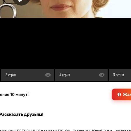
 важно, кто прав, кто виноват, важно только то, что
дто выгорает, без сил, без громких сцен. Просто устало
им остаётся дом, где тишина громче любого крика. Кажет
о не кончилось, просто больше не о чем говорить.
3 серия
4 серия
5 серия
ение 10 минут!
Жал
Рассказать друзьям!